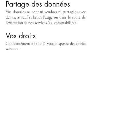
Partage des données
Vos données ne sont ni vendues ni partagées avec
des tiers, sauf si la loi l’exige ou dans le cadre de
l’exécution de nos services (ex. comptabilité).
Vos droits
Conformément à la LPD, vous disposez des droits
suivants :
Droit d’accès : Demander quelles données nous
détenons sur vous
Droit de rectification : Modifier vos données si
elles sont incorrectes
Droit à la suppression : Demander l’effacement de
vos données sous certaines conditions
Droit d’opposition : Vous opposer à l’utilisation de
vos données à des fins marketing
Pour exercer vos droits, contactez-nous à
contact@sosstores.ch
Contact
Si vous avez des questions sur cette politique ou