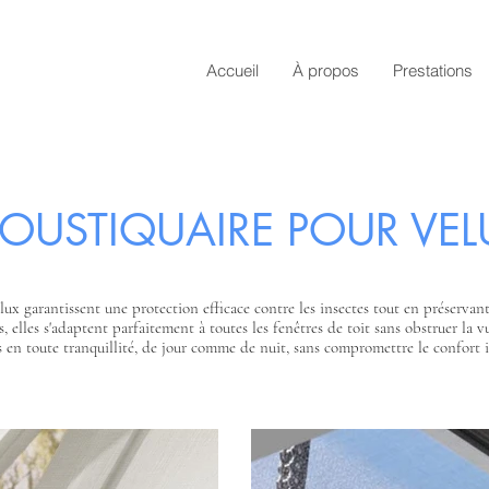
Accueil
À propos
Prestations
OUSTIQUAIRE POUR VEL
ux garantissent une protection efficace contre les insectes tout en préservant
tes, elles s'adaptent parfaitement à toutes les fenêtres de toit sans obstruer la 
ais en toute tranquillité, de jour comme de nuit, sans compromettre le confort i