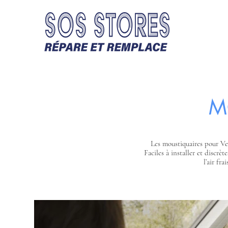
M
Les moustiquaires pour Vel
Faciles à installer et discrè
l’air fr