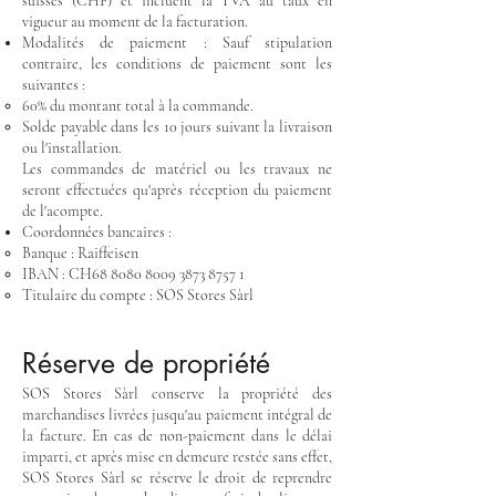
suisses (CHF) et incluent la TVA au taux en
vigueur au moment de la facturation.
Modalités de paiement : Sauf stipulation
contraire, les conditions de paiement sont les
suivantes :
60% du montant total à la commande.
Solde payable dans les 10 jours suivant la livraison
ou l'installation.
Les commandes de matériel ou les travaux ne
seront effectuées qu'après réception du paiement
de l'acompte.
Coordonnées bancaires :
Banque : Raiffeisen
IBAN : CH68
8080 8009 3873 8757 1
Titulaire du compte : SOS Stores Sàrl
Réserve de propriété
SOS Stores Sàrl conserve la propriété des
marchandises livrées jusqu'au paiement intégral de
la facture. En cas de non-paiement dans le délai
imparti, et après mise en demeure restée sans effet,
SOS Stores Sàrl se réserve le droit de reprendre