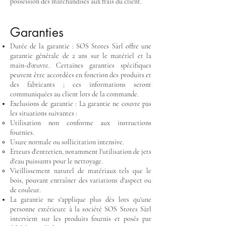
possession des marchandises aux frais du client.
Garanties
Durée de la garantie : SOS Stores Sàrl offre une
garantie générale de 2 ans sur le matériel et la
main-d'œuvre. Certaines garanties spécifiques
peuvent être accordées en fonction des produits et
des fabricants ; ces informations seront
communiquées au client lors de la commande.
Exclusions de garantie : La garantie ne couvre pas
les situations suivantes :
Utilisation non conforme aux instructions
fournies.
Usure normale ou sollicitation intensive.
Erreurs d'entretien, notamment l'utilisation de jets
d'eau puissants pour le nettoyage.
Vieillissement naturel de matériaux tels que le
bois, pouvant entraîner des variations d'aspect ou
de couleur.
La garantie ne s'applique plus dès lors qu'une
personne extérieure à la société SOS Stores Sàrl
intervient sur les produits fournis et posés par